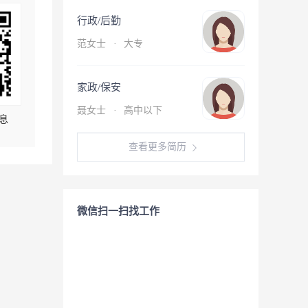
行政/后勤
范女士
·
大专
家政/保安
聂女士
·
高中以下
息
查看更多简历
微信扫一扫找工作