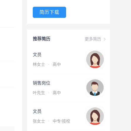
简历下载
推荐简历
更多简历
文员
林女士
·
高中
销售岗位
叶先生
·
高中
文员
张女士
·
中专/技校