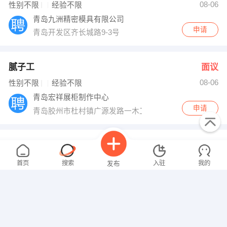
08-06
性别不限
经验不限
青岛九洲精密模具有限公司
申请
青岛开发区齐长城路9-3号
腻子工
面议
08-06
性别不限
经验不限
青岛宏祥展柜制作中心
申请
青岛胶州市杜村镇广源发路一木工业园
脱硝工程师
面议
08-06
性别不限
经验不限
首页
搜索
入驻
我的
发布
济南乾坤环保设备有限公司
申请
济南市济阳县
工程部经理
面议