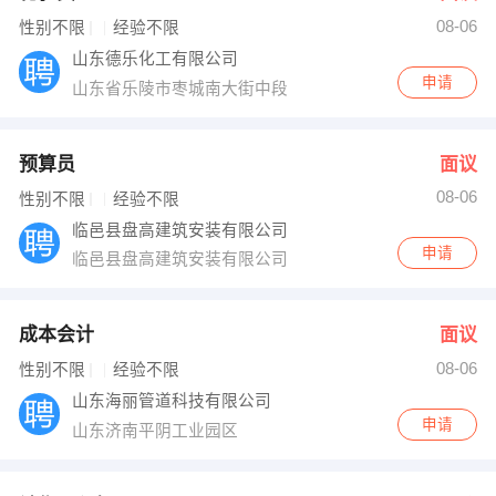
08-06
出纳
保险
性别不限
经验不限
山东德乐化工有限公司
编辑
法律
申请
山东省乐陵市枣城南大街中段
保洁
贸易采购
预算员
面议
跟单
理财顾问
08-06
性别不限
经验不限
临邑县盘高建筑安装有限公司
其他职位
申请
临邑县盘高建筑安装有限公司
成本会计
面议
08-06
性别不限
经验不限
山东海丽管道科技有限公司
申请
山东济南平阴工业园区