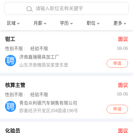
4000-5000元
本科
行政后勤
建筑装潢
确定
区域
月薪
学历
职位
更多
5000-8000元
硕士
销售岗位
教师
钳工
面议
8000-12000元
博士
文员
护士
08-06
性别不限
经验不限
12000-20000元
财务会计
传单派发
济南鑫瑞模具加工厂
申请
山东济南槐荫吴家堡东堡
其他
超市零售
促销导购
网络IT
保健按摩
核算主管
面议
08-06
性别不限
经验不限
快递员
前台接待
青岛众利德汽车销售有限公司
申请
即墨经济开发区204国道196号
收银员
技术员/工程师
水电/机修
部门经理
化验员
面议