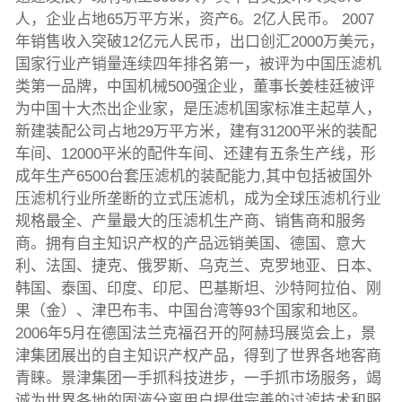
人，企业占地65万平方米，资产6。2亿人民币。 2007
年销售收入突破12亿元人民币，出口创汇2000万美元，
国家行业产销量连续四年排名第一，被评为中国压滤机
类第一品牌，中国机械500强企业，董事长姜桂廷被评
为中国十大杰出企业家，是压滤机国家标准主起草人，
新建装配公司占地29万平方米，建有31200平米的装配
车间、12000平米的配件车间、还建有五条生产线，形
成年生产6500台套压滤机的装配能力,其中包括被国外
压滤机行业所垄断的立式压滤机，成为全球压滤机行业
规格最全、产量最大的压滤机生产商、销售商和服务
商。拥有自主知识产权的产品远销美国、德国、意大
利、法国、捷克、俄罗斯、乌克兰、克罗地亚、日本、
韩国、泰国、印度、印尼、巴基斯坦、沙特阿拉伯、刚
果（金）、津巴布韦、中国台湾等93个国家和地区。
2006年5月在德国法兰克福召开的阿赫玛展览会上，景
津集团展出的自主知识产权产品，得到了世界各地客商
青睐。景津集团一手抓科技进步，一手抓市场服务，竭
诚为世界各地的固液分离用户提供完善的过滤技术和服